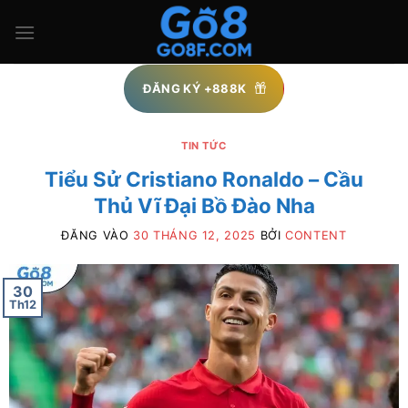
ĐĂNG KÝ +888K
TIN TỨC
Tiểu Sử Cristiano Ronaldo – Cầu
Thủ Vĩ Đại Bồ Đào Nha
ĐĂNG VÀO
30 THÁNG 12, 2025
BỞI
CONTENT
30
Th12