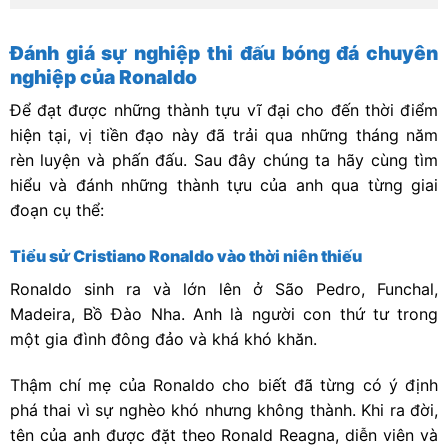
Đánh giá sự nghiệp thi đấu bóng đá chuyên
nghiệp của Ronaldo
Để đạt được những thành tựu vĩ đại cho đến thời điểm
hiện tại, vị tiền đạo này đã trải qua những tháng năm
rèn luyện và phấn đấu. Sau đây chúng ta hãy cùng tìm
hiểu và đánh những thành tựu của anh qua từng giai
đoạn cụ thể:
Tiểu sử Cristiano Ronaldo vào thời niên thiếu
Ronaldo sinh ra và lớn lên ở São Pedro, Funchal,
Madeira, Bồ Đào Nha. Anh là người con thứ tư trong
một gia đình đông đảo và khá khó khăn.
Thậm chí mẹ của Ronaldo cho biết đã từng có ý định
phá thai vì sự nghèo khó nhưng không thành. Khi ra đời,
tên của anh được đặt theo Ronald Reagna, diễn viên và