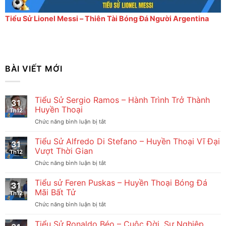
Tiểu Sử Lionel Messi – Thiên Tài Bóng Đá Người Argentina
BÀI VIẾT MỚI
Tiểu Sử Sergio Ramos – Hành Trình Trở Thành
31
Huyền Thoại
Th12
Chức năng bình luận bị tắt
ở
Tiểu
Sử
Tiểu Sử Alfredo Di Stefano – Huyền Thoại Vĩ Đại
31
Sergio
Vượt Thời Gian
Th12
Ramos
Chức năng bình luận bị tắt
ở
–
Tiểu
Hành
Sử
Tiểu sử Feren Puskas – Huyền Thoại Bóng Đá
Trình
31
Alfredo
Trở
Mãi Bất Tử
Th12
Di
Thành
Chức năng bình luận bị tắt
ở
Stefano
Huyền
Tiểu
–
Thoại
sử
Tiểu Sử Ronaldo Béo – Cuộc Đời, Sự Nghiệp
Huyền