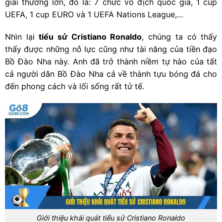
giải thưởng lớn, đó là: 7 chức vô địch quốc gia, 1 cúp
UEFA, 1 cup EURO và 1 UEFA Nations League,…
Nhìn lại
tiểu sử Cristiano Ronaldo
, chúng ta có thấy
thấy được những nỗ lực cũng như tài năng của tiền đạo
Bồ Đào Nha này. Anh đã trở thành niềm tự hào của tất
cả người dân Bồ Đào Nha cả về thành tựu bóng đá cho
đến phong cách và lối sống rất tử tế.
Giới thiệu khái quát tiểu sử Cristiano Ronaldo