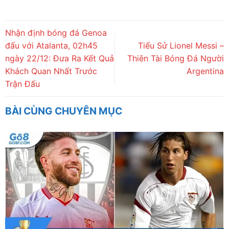
Nhận định bóng đá Genoa
đấu với Atalanta, 02h45
Tiểu Sử Lionel Messi –
ngày 22/12: Đưa Ra Kết Quả
Thiên Tài Bóng Đá Người
Khách Quan Nhất Trước
Argentina
Trận Đấu
BÀI CÙNG CHUYÊN MỤC