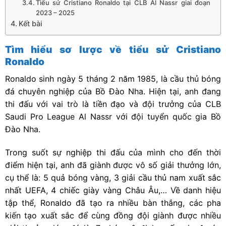
Tiểu sử Cristiano Ronaldo tại CLB Al Nassr giai đoạn
2023 – 2025
Kết bài
Tìm hiểu sơ lược về tiểu sử Cristiano
Ronaldo
Ronaldo sinh ngày 5 tháng 2 năm 1985, là cầu thủ bóng
đá chuyên nghiệp của Bồ Đào Nha. Hiện tại, anh đang
thi đấu với vai trò là tiền đạo và đội trưởng của CLB
Saudi Pro League Al Nassr với đội tuyển quốc gia Bồ
Đào Nha.
Trong suốt sự nghiệp thi đấu của mình cho đến thời
điểm hiện tại, anh đã giành được vô số giải thưởng lớn,
cụ thể là: 5 quả bóng vàng, 3 giải cầu thủ nam xuất sắc
nhất UEFA, 4 chiếc giày vàng Châu Âu,… Về danh hiệu
tập thể, Ronaldo đã tạo ra nhiều bàn thắng, các pha
kiến tạo xuất sắc để cùng đồng đội giành được nhiều