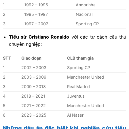
1
1992 – 1995
Andorinha
2
1995 – 1997
Nacional
3
1997 – 2002
Sporting CP
Tiểu sử Cristiano Ronaldo
với các tư cách cầu thủ
chuyên nghiệp:
STT
Giao đoạn
CLB tham gia
1
2002 – 2003
Sporting CP
2
2003 – 2009
Manchester United
3
2009 – 2018
Real Madrid
4
2018 – 2021
Juventus
5
2021 – 2022
Manchester United
6
2023 – 2025
Al Nassr
Những dấu ấn đặc biệt khi nghiên cứu tiểu