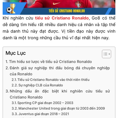
Khi nghiên cứu
tiểu sử Cristiano Ronaldo
, Go8 có thể
dễ dàng tìm hiểu rất nhiều danh hiệu cá nhân và tập thể
mà danh thủ này đạt được. Vị tiền đạo này được vinh
danh là một trong những cầu thủ vĩ đại nhất hiện nay.
Mục Lục
Tìm hiểu sơ lược về tiểu sử Cristiano Ronaldo
Đánh giá sự nghiệp thi đấu bóng đá chuyên nghiệp
của Ronaldo
Tiểu sử Cristiano Ronaldo vào thời niên thiếu
Sự nghiệp CLB của Ronaldo
Những dấu ấn đặc biệt khi nghiên cứu tiểu sử
Cristiano Ronaldo
Sporting CP giai đoạn 2002 – 2003
Manchester United trong giai đoạn từ 2003 đến 2009
Juventus giai đoạn 2018 – 2021